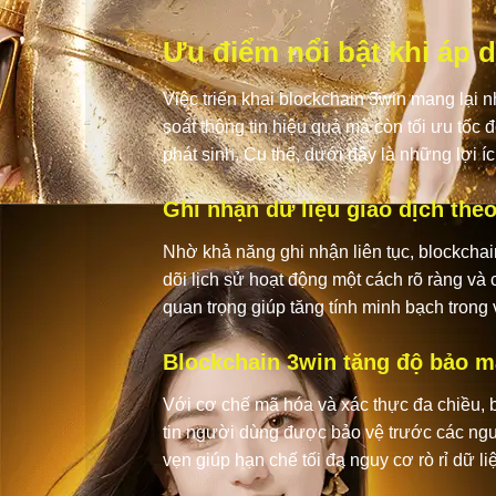
Ưu điểm nổi bật khi áp 
Việc triển khai blockchain 3win mang lại n
soát thông tin hiệu quả mà còn tối ưu tốc 
phát sinh. Cụ thể, dưới đây là những lợi 
Ghi nhận dữ liệu giao dịch theo
Nhờ khả năng ghi nhận liên tục, blockcha
dõi lịch sử hoạt động một cách rõ ràng và 
quan trọng giúp tăng tính minh bạch trong
Blockchain 3win tăng độ bảo mậ
Với cơ chế mã hóa và xác thực đa chiều, b
tin người dùng được bảo vệ trước các nguy
vẹn giúp hạn chế tối đa nguy cơ rò rỉ dữ li