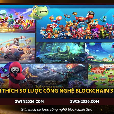
Giải thích sơ lược công nghệ blockchain 3win