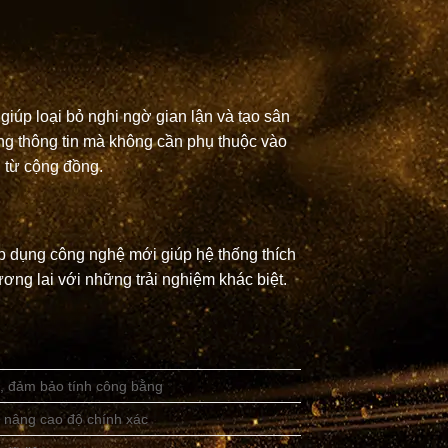
giúp loại bỏ nghi ngờ gian lận và tạo sân
ứng thông tin mà không cần phụ thuộc vào
i từ cộng đồng.
 áp dụng công nghệ mới giúp hệ thống thích
ơng lai với những trải nghiệm khác biệt.
, đảm bảo tính công bằng
 nâng cao độ chính xác