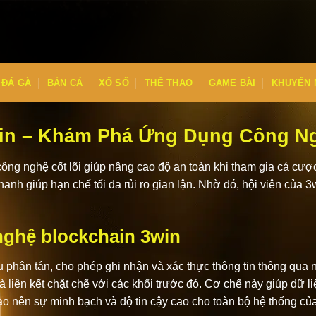
ĐÁ GÀ
BẮN CÁ
XỔ SỐ
THỂ THAO
GAME BÀI
KHUYẾN 
in – Khám Phá Ứng Dụng Công Ng
ông nghệ cốt lõi giúp nâng cao độ an toàn khi tham gia cá cượ
nh giúp hạn chế tối đa rủi ro gian lận. Nhờ đó, hội viên của 3w
nghệ blockchain 3win
ệu phân tán, cho phép ghi nhận và xác thực thông tin thông qua 
 liên kết chặt chẽ với các khối trước đó. Cơ chế này giúp dữ l
tạo nên sự minh bạch và độ tin cậy cao cho toàn bộ hệ thống củ