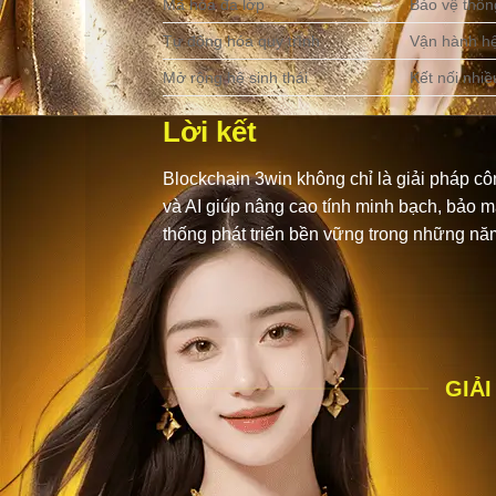
Mã hóa đa lớp
Bảo vệ thôn
Tự động hóa quy trình
Vận hành hệ
Mở rộng hệ sinh thái
Kết nối nhiề
Lời kết
Blockchain 3win không chỉ là giải pháp cô
và AI giúp nâng cao tính minh bạch, bảo mậ
thống phát triển bền vững trong những năm
GIẢI