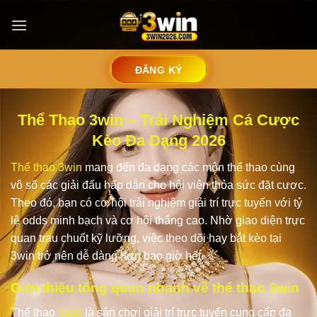
Bỏ
qua
nội
dung
ĐĂNG KÝ
Thể Thao 3win – Trải Nghiệm Cá Cược
Kèo Đa Dạng 2026
Thể thao 3win
mang đến đa dạng các môn thể thao cùng
vô số các giải đấu hấp dẫn cho hội viên thỏa sức đặt cược.
Theo đó, bạn có cơ hội trải nghiệm giải trí trực tuyến với tỷ
lệ odds minh bạch và cơ hội thắng cao. Nhờ giao diện trực
quan trau chuốt kỹ lưỡng, việc theo dõi hay bắt kèo tại
3win trở nên dễ dàng hơn bao giờ hết.
Giới thiệu tổng quan nhanh về thể thao 3win
Thể thao
3win
là sân chơi giải trí trực tuyến cung cấp đa