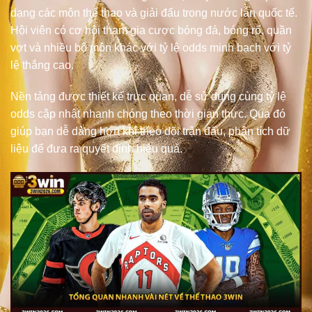
dạng các môn thể thao và giải đấu trong nước lẫn quốc tế.
Hội viên có cơ hội tham gia cược bóng đá, bóng rổ, quần
vợt và nhiều bộ môn khác với tỷ lệ odds minh bạch với tỷ
lệ thắng cao.
Nền tảng được thiết kế trực quan, dễ sử dụng cùng tỷ lệ
odds cập nhật nhanh chóng theo thời gian thực. Qua đó
giúp bạn dễ dàng hơn khi theo dõi trận đấu, phân tích dữ
liệu để đưa ra quyết định hiệu quả.