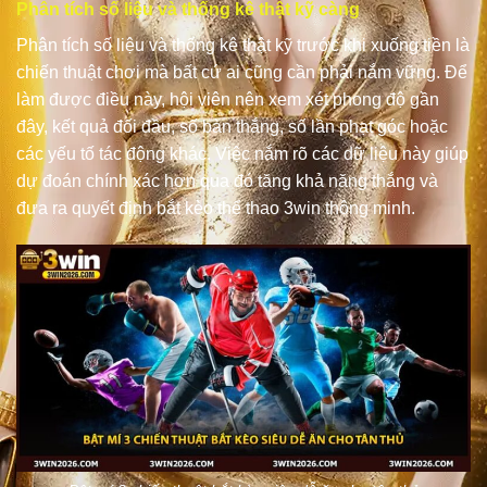
Phân tích số liệu và thống kê thật kỹ càng
Phân tích số liệu và thống kê thật kỹ trước khi xuống tiền là
chiến thuật chơi mà bất cứ ai cũng cần phải nắm vững. Để
làm được điều này, hội viên nên xem xét phong độ gần
đây, kết quả đối đầu, số bàn thắng, số lần phạt góc hoặc
các yếu tố tác động khác. Việc nắm rõ các dữ liệu này giúp
dự đoán chính xác hơn qua đó tăng khả năng thắng và
đưa ra quyết định bắt kèo thể thao 3win thông minh.