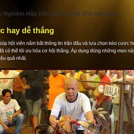
ải Nghiệm Hấp Dẫn Dành Nhất Cho Hội Viên
c hay dễ thắng
 giúp hội viên nắm bắt thông tin trận đấu và lựa chọn kèo cược 
đã có thể tối ưu hóa cơ hội thắng. Áp dụng đúng những mẹo này 
iệu quả nhất.