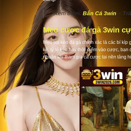
Xem thêm:
Bắn Cá 3win
– Tr
Mẹo cược đá gà 3win cự
Mẹo soi kèo đá gà chính xác là các bí kíp
kê, tỷ lệ kèo hay thời điểm vào cược, bạn 
nhuận khi tham gia cá cược tại nền tảng h