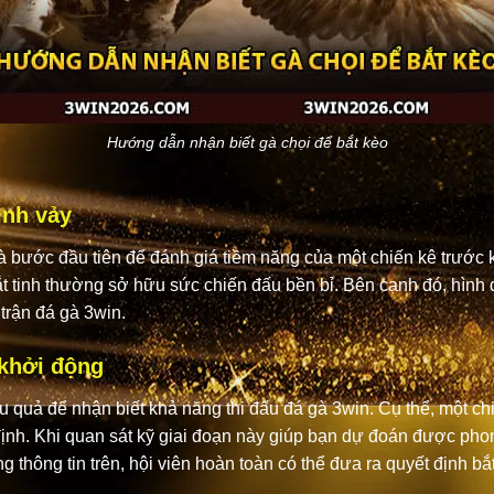
Hướng dẫn nhận biết gà chọi để bắt kèo
ình vảy
 bước đầu tiên để đánh giá tiềm năng của một chiến kê trước 
 tinh thường sở hữu sức chiến đấu bền bỉ. Bên cạnh đó, hình d
trận đá gà 3win.
 khởi động
ệu quả để nhận biết khả năng thi đấu đá gà 3win. Cụ thể, một ch
ịnh. Khi quan sát kỹ giai đoạn này giúp bạn dự đoán được pho
 thông tin trên, hội viên hoàn toàn có thể đưa ra quyết định bắt