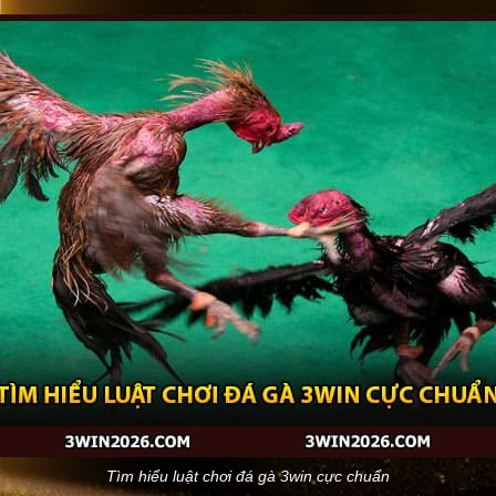
Tìm hiểu luật chơi đá gà 3win cực chuẩn