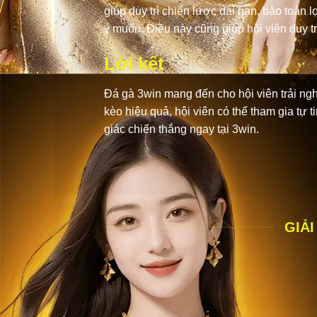
giúp duy trì chiến lược dài hạn, bảo toàn
ý muốn. Điều này cũng giúp hội viên duy t
Lời kết
Đá gà 3win mang đến cho hội viên trải nghi
kèo hiệu quả, hội viên có thể tham gia tự
giác chiến thắng ngay tại 3win.
GIẢI