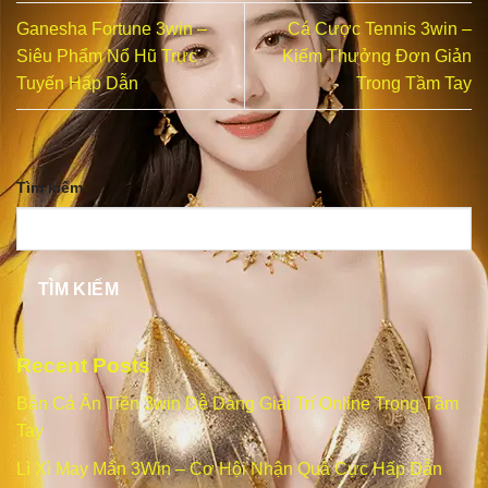
Ganesha Fortune 3win –
Cá Cược Tennis 3win –
Siêu Phẩm Nổ Hũ Trực
Kiếm Thưởng Đơn Giản
Tuyến Hấp Dẫn
Trong Tầm Tay
Tìm kiếm
TÌM KIẾM
Recent Posts
Bắn Cá Ăn Tiền 3win Dễ Dàng Giải Trí Online Trong Tầm
Tay
Lì Xì May Mắn 3Win – Cơ Hội Nhận Quà Cực Hấp Dẫn