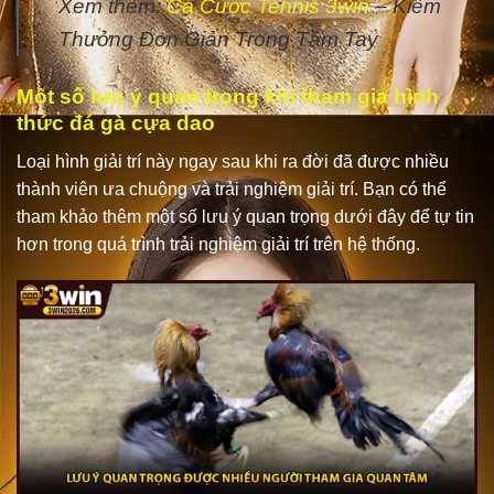
Xem thêm:
Cá Cược Tennis 3win
– Kiếm
Thưởng Đơn Giản Trong Tầm Tay
Một số lưu ý quan trọng khi tham gia hình
thức đá gà cựa dao
Loại hình giải trí này ngay sau khi ra đời đã được nhiều
thành viên ưa chuộng và trải nghiệm giải trí. Bạn có thể
tham khảo thêm một số lưu ý quan trọng dưới đây để tự tin
hơn trong quá trình trải nghiệm giải trí trên hệ thống.