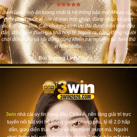
3win làm mình ấn tượng nhất là hệ thống bảo mật AI cao cấp,
giấy phép quốc tế isle of man hợp pháp, đăng nhập và giao
dịch đều an tâm. Các chương trình ưu đãi được triển khai đều
đặn, điều kiện tham gia khá hợp lý. Ngoài ra, cộng đồng người
chơi đông đảo và sôi động cũng khiến trải nghiệm tại 3win thú
vị hơn nhiều.
Bùi Trương Linh
/
Nghệ Sĩ
3win
nhà cái uy tín hàng đầu Châu Á, nền tảng giải trí trực
tuyến nổi bật với hệ thống game phong phú, tỷ lệ 2.0 hấp
dẫn, giao diện thân thiện và vận hành mượt mà. Người