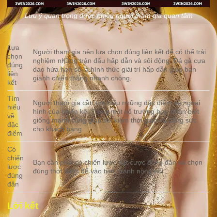
Lưu ý quan trọng được nhiều người tham gia quan tâm
Lựa
Người tham gia nên lựa chọn đúng liên kết để có thể trải
chọn
nghiệm những trận đấu hấp dẫn và sôi động. Đá gà cựa
đúng
dao hứa hẹn sẽ là hình thức giải trí hấp dẫn giúp bạn
liên
giành chiến thắng nhanh chóng.
kết
Tìm
Người tham gia cần tìm hiểu những đặc điểm về ngoại
hiểu
hình của chiến kê. Trong một số trường hợp nhận biết
về
giống mạnh cũng giúp tiết kiệm thời gian và công sức
đặc
cho khách hàng.
điểm
Có
chiến
Bạn cần phải có chiến lược đặt cược đúng đắn và chọn
lược
đúng thời điểm để vào tiền, tránh nông nổi.
đúng
đắn
Lời kết