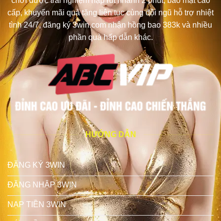
chơi được trải nghiệm nạp rút nhanh 2 phút, bảo mật cao
cấp, khuyến mãi quà tặng liên tục cùng đội ngũ hỗ trợ nhiệt
tình 24/7, đăng ký 3win.com nhận hồng bao 383k và nhiều
phần quà hấp dẫn khác.
HƯỚNG DẪN
ĐĂNG KÝ 3WIN
ĐĂNG NHẬP 3WIN
NẠP TIỀN 3WIN