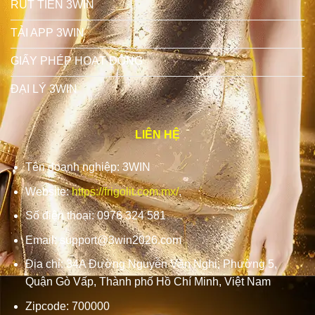
RÚT TIỀN 3WIN
TẢI APP 3WIN
GIẤY PHÉP HOẠT ĐỘNG
ĐẠI LÝ 3WIN
LIÊN HỆ
Tên doanh nghiệp: 3WIN
Website:
https://frigolit.com.mx/
.
Số điện thoại:
0976 324 581
Email:
support@3win2026.com
Địa chỉ: 34A Đường Nguyễn Văn Nghi, Phường 5,
Quận Gò Vấp, Thành phố Hồ Chí Minh, Việt Nam
Zipcode: 700000