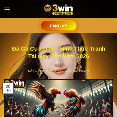
Bỏ
qua
nội
dung
ĐĂNG KÝ
BLOG
Đá Gà Cựa Dao – Hình Thức Tranh
Tài Gay Cấn Năm 2026
ĐĂNG VÀO
THÁNG 1 20, 2026
BỞI
ADMIN
20
Th1